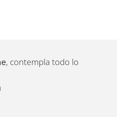
ne
, contempla todo lo
d