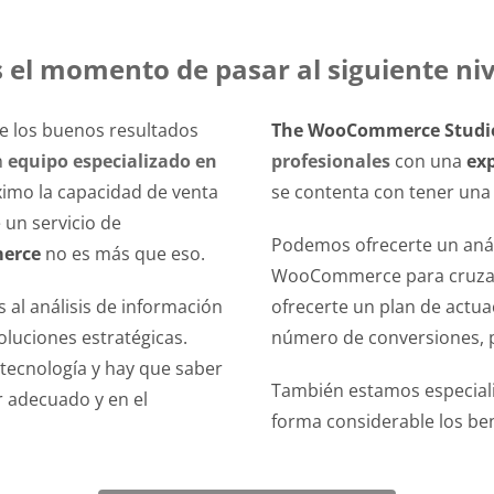
s el momento de pasar al siguiente niv
ue los buenos resultados
The WooCommerce Studi
n
equipo especializado en
profesionales
con una
ex
ximo la capacidad de venta
se contenta con tener una t
 un servicio de
Podemos ofrecerte un análi
erce
no es más que eso.
WooCommerce para cruzarlo
s al análisis de información
ofrecerte un plan de actua
luciones estratégicas.
número de conversiones, par
tecnología y hay que saber
También estamos especial
r adecuado y en el
forma considerable los ben