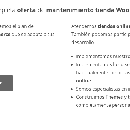
mpleta
oferta
de
mantenimiento tienda Wo
cemos el plan de
Atendemos
tiendas onli
erce
que se adapta a tus
También podemos participa
desarrollo.
Implementamos nuestros
Implementamos los dise
habitualmente con otra
online
.
Somos especialistas en 
Construimos Themes y
completamente personal