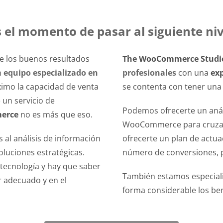
s el momento de pasar al siguiente niv
ue los buenos resultados
The WooCommerce Studi
n
equipo especializado en
profesionales
con una
ex
ximo la capacidad de venta
se contenta con tener una t
 un servicio de
Podemos ofrecerte un análi
erce
no es más que eso.
WooCommerce para cruzarlo
s al análisis de información
ofrecerte un plan de actua
luciones estratégicas.
número de conversiones, par
tecnología y hay que saber
También estamos especial
r adecuado y en el
forma considerable los ben