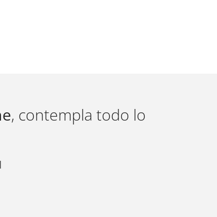
ne
, contempla todo lo
d