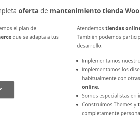
mpleta
oferta
de
mantenimiento tienda Wo
cemos el plan de
Atendemos
tiendas onli
erce
que se adapta a tus
También podemos participa
desarrollo.
Implementamos nuestros
Implementamos los dise
habitualmente con otra
online
.
Somos especialistas en 
Construimos Themes y
completamente personal