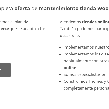
mpleta
oferta
de
mantenimiento tienda Wo
cemos el plan de
Atendemos
tiendas onli
erce
que se adapta a tus
También podemos participa
desarrollo.
Implementamos nuestros
Implementamos los dise
habitualmente con otra
online
.
Somos especialistas en 
Construimos Themes y
completamente personal