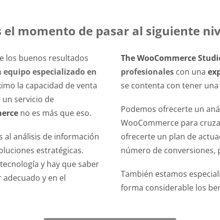
s el momento de pasar al siguiente niv
ue los buenos resultados
The WooCommerce Studi
n
equipo especializado en
profesionales
con una
ex
ximo la capacidad de venta
se contenta con tener una t
 un servicio de
Podemos ofrecerte un análi
erce
no es más que eso.
WooCommerce para cruzarlo
s al análisis de información
ofrecerte un plan de actua
luciones estratégicas.
número de conversiones, par
tecnología y hay que saber
También estamos especial
r adecuado y en el
forma considerable los ben