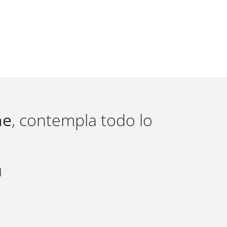
ne
, contempla todo lo
d