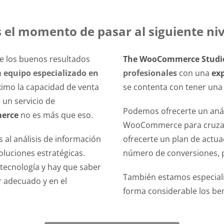
s el momento de pasar al siguiente niv
ue los buenos resultados
The WooCommerce Studi
n
equipo especializado en
profesionales
con una
ex
ximo la capacidad de venta
se contenta con tener una t
 un servicio de
Podemos ofrecerte un análi
erce
no es más que eso.
WooCommerce para cruzarlo
s al análisis de información
ofrecerte un plan de actua
luciones estratégicas.
número de conversiones, par
tecnología y hay que saber
También estamos especial
r adecuado y en el
forma considerable los ben