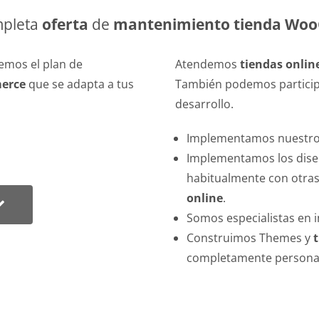
mpleta
oferta
de
mantenimiento tienda Wo
cemos el plan de
Atendemos
tiendas onli
erce
que se adapta a tus
También podemos participa
desarrollo.
Implementamos nuestros
Implementamos los dise
habitualmente con otra
online
.
Somos especialistas en 
Construimos Themes y
completamente personal