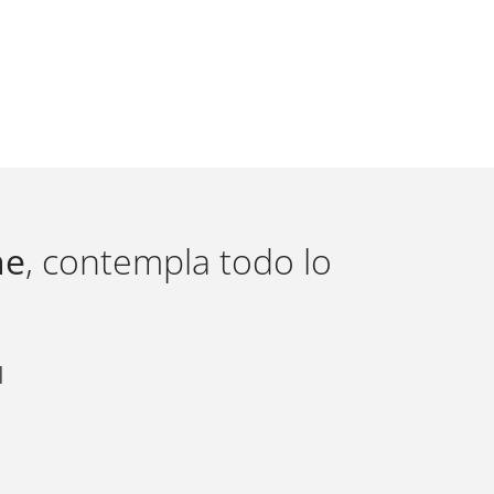
ne
, contempla todo lo
d