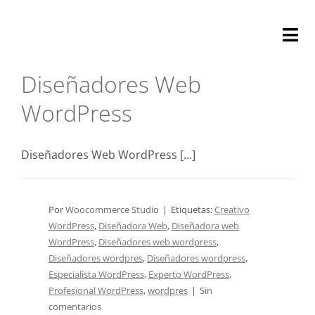
Saltar
al
Tog
contenido
Nav
Diseñadores Web
Nosotros
WordPress
Optimizació
Diseñadores Web WordPress [...]
Auditoría
Marketing
Por
Woocommerce Studio
|
Etiquetas:
Creativo
WordPress
,
Diseñadora Web
,
Diseñadora web
Soporte
WordPress
,
Diseñadores web wordpress
,
Diseñadores wordpres
,
Diseñadores wordpress
,
Especialista WordPress
,
Experto WordPress
,
Contacta
Profesional WordPress
,
wordpres
|
Sin
comentarios