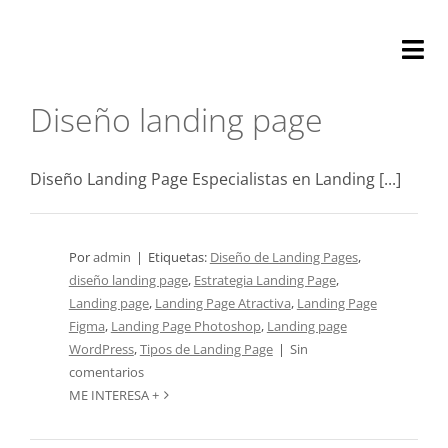
Saltar
al
Tog
contenido
Nav
Diseño landing page
Nosotros
Optimizació
Diseño Landing Page Especialistas en Landing [...]
Auditoría
Por
admin
|
Etiquetas:
Diseño de Landing Pages
,
diseño landing page
,
Estrategia Landing Page
,
Marketing
Landing page
,
Landing Page Atractiva
,
Landing Page
Figma
,
Landing Page Photoshop
,
Landing page
Soporte
WordPress
,
Tipos de Landing Page
|
Sin
comentarios
ME INTERESA +
Contacta