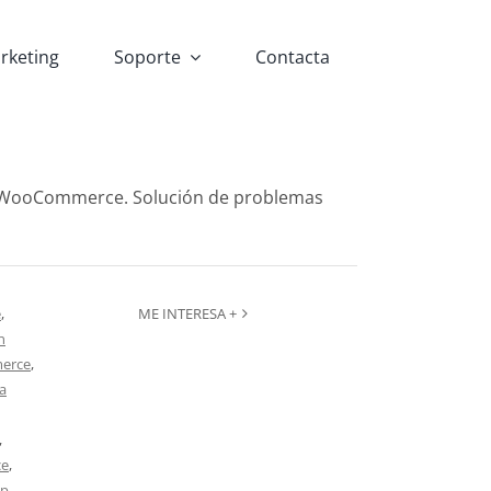
rketing
Soporte
Contacta
 WooCommerce. Solución de problemas
e
,
ME INTERESA +
n
erce
,
a
,
ce
,
lp