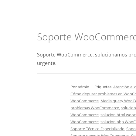
Saltar
al
contenido
Soporte WooCommer
Soporte WooCommerce, solucionamos pro
urgente.
Por
admin
|
Etiquetas:
Atención al
Cómo depurar problemas en Woo
WooCommerce
,
Media query Woo
problemas WooCommerce
,
solucio
WooCommerce
,
solucion html wo
WooCommerce
,
solucion php Woo
Soporte Técnico Especializado
,
Sopo
Soporte urgente WooCommerce
,
So