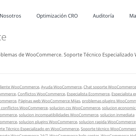
Nosotros
Optimización CRO
Auditoría
Ma
ce
blemas de WooCommerce. Soporte Técnico Especializado
 cliente WooCommerce
,
Ayuda WooCommerce
,
Chat soporte WooCommerc
Commerce
,
Conflictos WooCommerce
,
Especialista Ecommerce
,
Especialista e
Commerce
,
Páginas web WooCommerce Mijas
,
problemas plugins WooComm
n conflictos WooCommerce
,
solucion css WooCommerce
,
solucion economic
ocommerce
,
solucion incompatibilidades WooCommerce
,
solucion inmediata
Commerce
,
solucion plugins WooCommerce
,
solucion rapida WooCommerce
rte Técnico Especializado en WooCommerce
,
Soporte técnico WooCommer
porte WooCommerce 24/7
,
WooCommerce help center
,
WooCommerce He