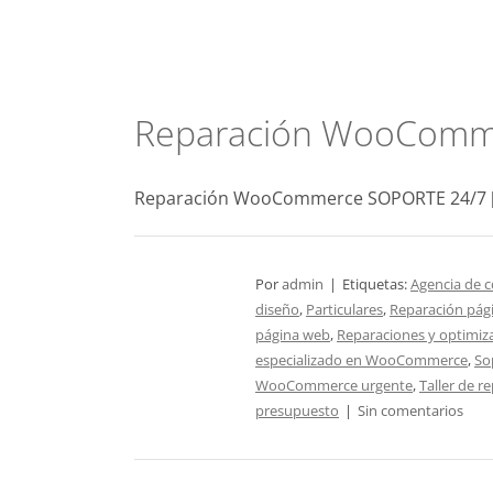
Saltar
al
contenido
Reparación WooComm
Reparación WooCommerce SOPORTE 24/7 [.
Por
admin
|
Etiquetas:
Agencia de 
diseño
,
Particulares
,
Reparación pág
página web
,
Reparaciones y optimi
especializado en WooCommerce
,
So
WooCommerce urgente
,
Taller de 
presupuesto
|
Sin comentarios