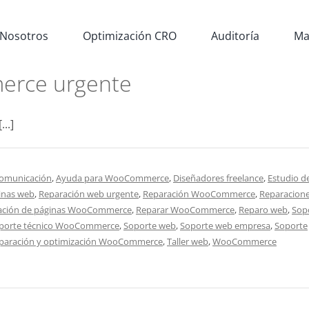
Nosotros
Optimización CRO
Auditoría
Ma
erce urgente
..]
comunicación
,
Ayuda para WooCommerce
,
Diseñadores freelance
,
Estudio d
inas web
,
Reparación web urgente
,
Reparación WooCommerce
,
Reparacion
zación de páginas WooCommerce
,
Reparar WooCommerce
,
Reparo web
,
Sop
porte técnico WooCommerce
,
Soporte web
,
Soporte web empresa
,
Soporte
reparación y optimización WooCommerce
,
Taller web
,
WooCommerce