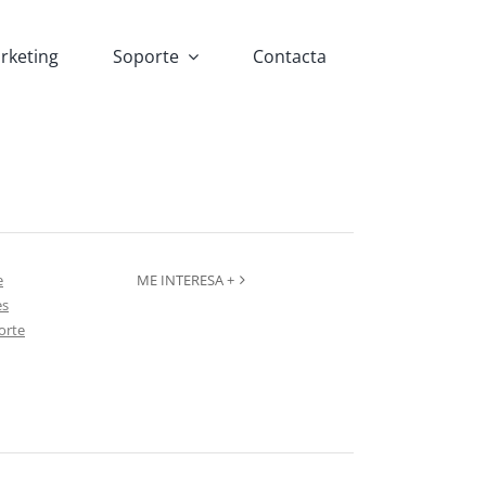
rketing
Soporte
Contacta
e
ME INTERESA +
es
orte