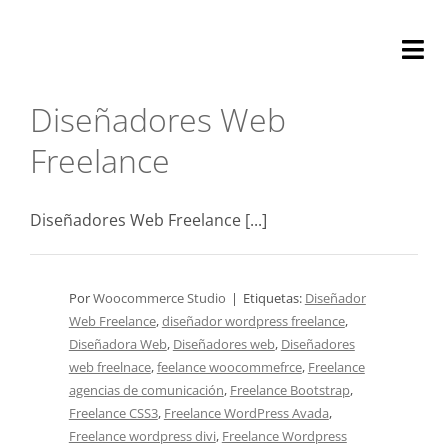
Saltar
al
Tog
contenido
Nav
Diseñadores Web
Nosotros
Freelance
Optimizació
Diseñadores Web Freelance [...]
Auditoría
Marketing
Por
Woocommerce Studio
|
Etiquetas:
Diseñador
Web Freelance
,
diseñador wordpress freelance
,
Soporte
Diseñadora Web
,
Diseñadores web
,
Diseñadores
web freelnace
,
feelance woocommefrce
,
Freelance
agencias de comunicación
,
Freelance Bootstrap
,
Contacta
Freelance CSS3
,
Freelance WordPress Avada
,
Freelance wordpress divi
,
Freelance Wordpress