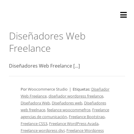
Saltar
al
Tog
contenido
Nav
Diseñadores Web
Nosotros
Freelance
Optimizació
Diseñadores Web Freelance [...]
Auditoría
Marketing
Por
Woocommerce Studio
|
Etiquetas:
Diseñador
Web Freelance
,
diseñador wordpress freelance
,
Soporte
Diseñadora Web
,
Diseñadores web
,
Diseñadores
web freelnace
,
feelance woocommefrce
,
Freelance
agencias de comunicación
,
Freelance Bootstrap
,
Contacta
Freelance CSS3
,
Freelance WordPress Avada
,
Freelance wordpress divi
,
Freelance Wordpress